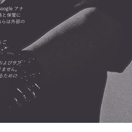
ogle アナ
集と保管に
れらは外部の
をご
およびサン
りません。
るために