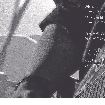
Wix のサ
リティクス
ついて独自
サービスの
あなたの W
覧ください
ここで提供
プルとなり
Cooki
は、専門家