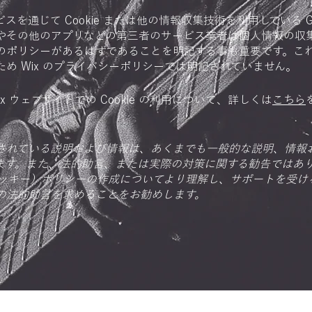
ービスを通じて Cookie または他の情報収集技術を利用している Go
やその他のアプリなどの第三者のサービス業者は個人情報の収
のポリシーがあるはずであることを明記する事も重要です。こ
ため Wix のプライバシーポリシーでは明記されていません。
ix ウェブサイトでの Cookie の利用について、詳しくは
こちら
。
されている説明および情報は、あくまでも一般的な説明、情報
ます。また、法的助言、または実際の対策に関する勧告ではあ
e（クッキー）ポリシーの作成についてより理解し、サポートを受け
の法的助言を求めることをお勧めします。