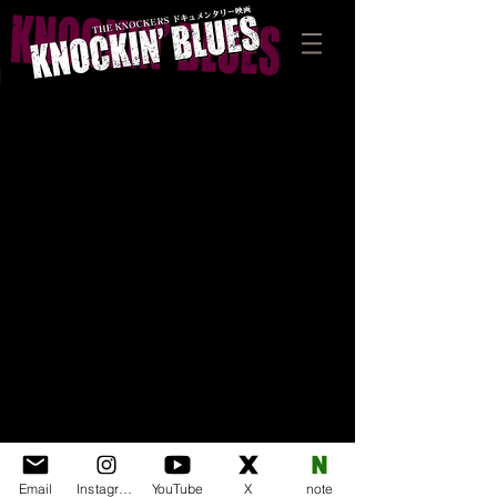
」
Email
Instagram
YouTube
X
note